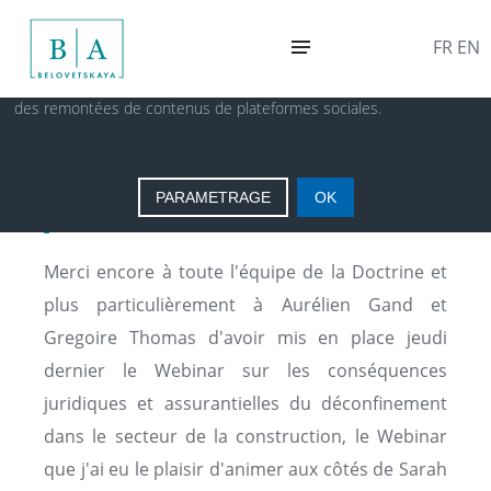
En poursuivant votre navigation, vous acceptez le dépôt de cookies
FR
EN
tiers destinés à vous proposer des vidéos, des boutons de partage,
des remontées de contenus de plateformes sociales.
La reprise des chantiers, un
modèle pour le déconfinement à
PARAMETRAGE
OK
venir
Merci encore à toute l'équipe de la Doctrine et
plus particulièrement à Aurélien Gand et
Gregoire Thomas d'avoir mis en place jeudi
dernier le Webinar sur les conséquences
juridiques et assurantielles du déconfinement
dans le secteur de la construction, le Webinar
que j'ai eu le plaisir d'animer aux côtés de Sarah